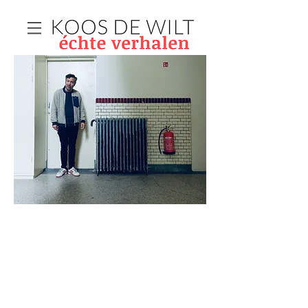
Aan een doodgewone cv-
radiator bovenaan de trap
blijkt de leiding er ineens uit te
zien als een rare piemel. Een
Jan Dirk van der Burg