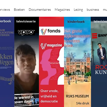
erviews
Boeken
Documentaires
Magazines
Lezing
business
mu
televisieserie
televisie