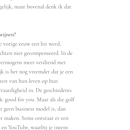
gelijk, maar bovenal denk ik dat
wijnen?
e vorige eeuw een hit werd,
chten niet gecompenseerd. In de
 vermogens meer verdiend met
jk is het nog vreemder dat je een
rest van hun leven op hun
tvaardigheid in. De geschiedenis
 ik: good for you. Maar als die golf
r geen business model is, dan
er maken. Soms ontstaat er een
m en YouTube, waarbij je ineens