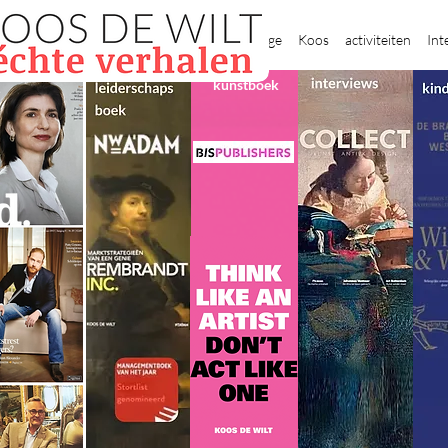
New Page
Koos
activiteiten
Int
kunstboek