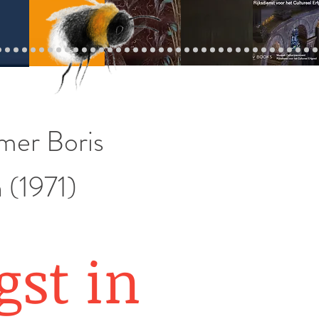
mer Boris
 (1971)
gst in