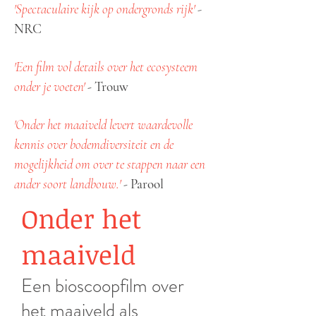
'Spectaculaire kijk op ondergronds rijk'
-
NRC
'Een film vol details over het ecosysteem
onder je voeten'
-
Trouw
'Onder het maaiveld levert waardevolle
kennis over bodemdiversiteit en de
mogelijkheid om over te stappen naar een
ander soort landbouw.'
-
Parool
Onder het
maaiveld
Een bioscoopfilm over
het maaiveld als