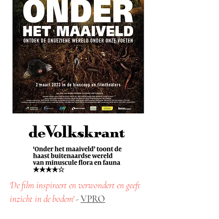
'De film inspireert en verwondert en geeft
inzicht in de bodem'
-
VPRO