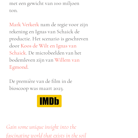
met een gewicht van 100 miljoen
ton.
Mark Verkerk
nam de regie voor zij
n
rekening en Ignas van Schaick de
productie. Het scenario is geschreven
door
Koos de Wilt en Ignas van
Schaick
. De microbeelden van het
bodemleven zijn van
Willem van
Egmond
.
De première van de film in de
bioscoop
wa
s maart 2023.
Gain some unique insight into the
fascinating world that exists in the soil