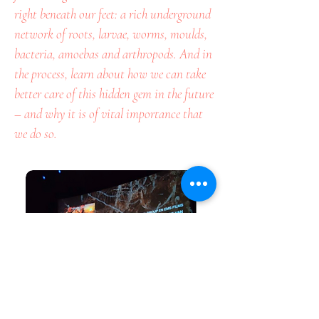
right beneath our feet: a rich underground
network of roots, larvae, worms, moulds,
bacteria, amoebas and arthropods. And in
the process, learn about how we can take
better care of this hidden gem in the future
– and why it is of vital importance that
we do so.