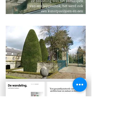
De bedoeling was het ontwerpen
van een kippenhok, het werd ook
een kunstpaviljoen en een
orchideeënkas