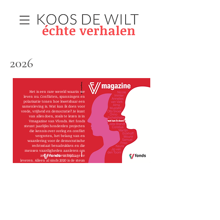
2026
Het is een rare wereld waarin we
leven nu. Conflicten, spanningen en
polarisatie tonen hoe kwetsbaar een
samenleving is. Wat kan ík doen voor
vrede, vrijheid en democratie? Je kunt
van alles doen, zoals te lezen is in
Vmagazine van Vfonds. Het fonds
steunt jaarlijks honderden projecten
die kennis over oorlog en conflict
vergroten, het belang van en
waardering voor de democratische
rechtsstaat benadrukken en die
mensen vaardigheden aanleren om
zelf een actieve bijdrage te
leveren.
Alleen al sinds 2020 is de steun
van de Nationale Postcode Loterij goed
voor ruim 51 miljoen euro aan Vfonds.
Over wat ieder van ons kunnen doen,
maakte Koos de Wilt, samen met
Renee Middendorp
en met
Paulien
Hofstede
,
Emma Scheuer
en
Karin
Bakker
van Vfonds en vormgever
Joost
Bos
van Thonik, het magazine van
Vfonds maken: Vmagazine. Een blad
vol hoop!