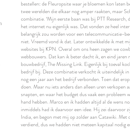
bestellen: de Fleuropsite waar je bloemen kon laten 
twee werelden die elkaar nog amper raakten, maar Sc
combinatie. ‘Mijn eerste baan was bij PTT Research, 
n
het internet nu eigenlijk was. Dat vonden ze heel inter
belangrijk zou worden voor een telecommunicatie-bed
niet. Vreemd vond ik dat. Later ontwikkelde ik met m
websites bij KPN. Overal om ons heen zagen we cowb
webbouwers. Dat kan ik beter dacht ik, en eind jaren
bouwbedrijf, The Missing Link. Eigenlijk bij toeval k
e
bedrijf bij. Deze combinatie verkocht ik uiteindelijk
nog een jaar aan het bedrijf verbonden. Toen dat erop 
doen. Maar nu iets anders dan alleen uren verkopen a
snapten, en waar het budget dus vaak een probleem was
hand hebben. Marco en ik hadden altijd al de wens nog
inmiddels had ik daarvoor een idee. Hij zei daarvoor zij
India, en begon met mij op zolder aan Catawiki. Met 
verdiend, dus we hadden niet meteen kapitaal nodig