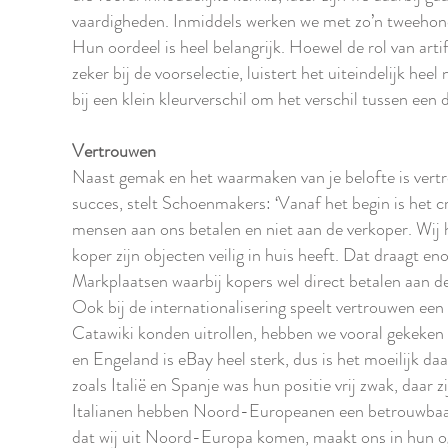
vaardigheden. Inmiddels werken we met zo’n tweehon
Hun oordeel is heel belangrijk. Hoewel de rol van artif
zeker bij de voorselectie, luistert het uiteindelijk hee
bij een klein kleurverschil om het verschil tussen een 
Vertrouwen
Naast gemak en het waarmaken van je belofte is vertr
succes, stelt Schoenmakers: ‘Vanaf het begin is het c
mensen aan ons betalen en niet aan de verkoper. Wij 
koper zijn objecten veilig in huis heeft. Dat draagt e
Markplaatsen waarbij kopers wel direct betalen aan de 
Ook bij de internationalisering speelt vertrouwen een r
Catawiki konden uitrollen, hebben we vooral gekeken 
en Engeland is eBay heel sterk, dus is het moeilijk da
zoals Italië en Spanje was hun positie vrij zwak, daar z
Italianen hebben Noord-Europeanen een betrouwbaar i
dat wij uit Noord-Europa komen, maakt ons in hun o