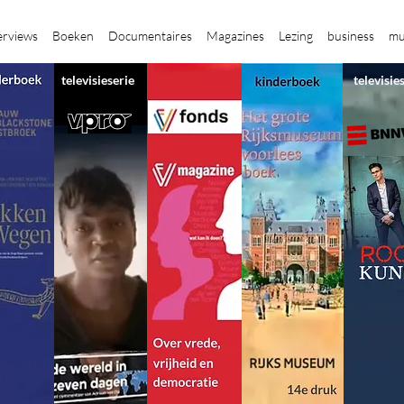
erviews
Boeken
Documentaires
Magazines
Lezing
business
mu
televisieserie
televisie