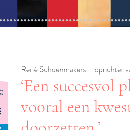
René Schoenmakers – oprichter v
‘Een succesvol p
vooral een kwes
doorzetten.’