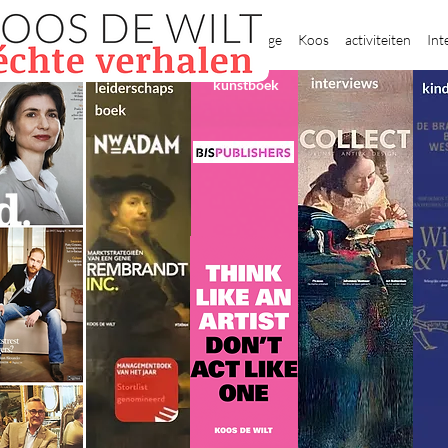
New Page
Koos
activiteiten
Int
kunstboek