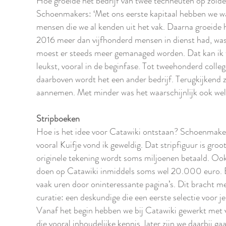
Hoe groeide het bedrijf van twee techneuten op zolde
Schoenmakers: ‘Met ons eerste kapitaal hebben we
mensen die we al kenden uit het vak. Daarna groeide 
2016 meer dan vijfhonderd mensen in dienst had, was
moest er steeds meer gemanaged worden. Dat kan ik 
leukst, vooral in de beginfase. Tot tweehonderd colleg
daarboven wordt het een ander bedrijf. Terugkijkend
aannemen. Met minder was het waarschijnlijk ook wel
Stripboeken
Hoe is het idee voor Catawiki ontstaan? Schoenmakers
vooral Kuifje vond ik geweldig. Dat stripfiguur is gro
originele tekening wordt soms miljoenen betaald. Ook
doen op Catawiki inmiddels soms wel 20.000 euro. Bi
vaak uren door oninteressante pagina’s. Dit bracht me
curatie: een deskundige die een eerste selectie voor j
Vanaf het begin hebben we bij Catawiki gewerkt met 
die vooral inhoudelijke kennis, later zijn we daarbij 