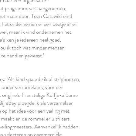
r naar een organisatie?
 wat programmeurs aangenomen,
het maar door. Toen Catawiki eind
 het ondernemen er een beetje af en
wel, maar ik vind ondernemen het
a’s ken je iedereen heel goed,
 zou ik toch wat minder mensen
 te handlen geweest.’
: ‘Als kind spaarde ik al stripboeken,
ot onder verzamelaars, voor een
 originele Franstalige Kuifje-albums
j eBay ploegde ik als verzamelaar
 op het idee voor een veiling met
e maakt en de rommel er uitfiltert.
veilingmeesters. Aanvankelijk hadden
gaan selecteren op commerciële