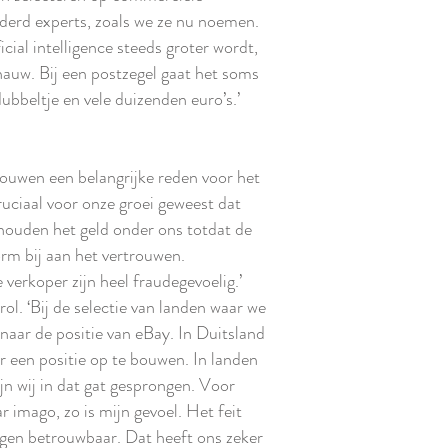
derd experts, zoals we ze nu noemen.
icial intelligence steeds groter wordt,
l nauw. Bij een postzegel gaat het soms
dubbeltje en vele duizenden euro’s.’
ouwen een belangrijke reden voor het
ruciaal voor onze groei geweest dat
houden het geld onder ons totdat de
norm bij aan het vertrouwen.
verkoper zijn heel fraudegevoelig.’
ol. ‘Bij de selectie van landen waar we
naar de positie van eBay. In Duitsland
ar een positie op te bouwen. In landen
ijn wij in dat gat gesprongen. Voor
mago, zo is mijn gevoel. Het feit
gen betrouwbaar. Dat heeft ons zeker