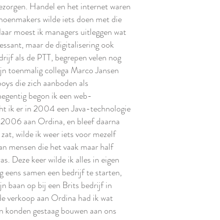
bezorgen. Handel en het internet waren
hoenmakers wilde iets doen met die
daar moest ik managers uitleggen wat
essant, maar de digitalisering ook
rijf als de PTT, begrepen velen nog
ijn toenmalig collega Marco Jansen
oys die zich aanboden als
 negentig begon ik een web-
ocht ik er in 2004 een Java-technologie
 in 2006 aan Ordina, en bleef daarna
zat, wilde ik weer iets voor mezelf
an mensen die het vaak maar half
. Deze keer wilde ik alles in eigen
 eens samen een bedrijf te starten,
n baan op bij een Brits bedrijf in
de verkoop aan Ordina had ik wat
 en konden gestaag bouwen aan ons